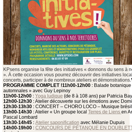
KPsens organise la fête des initiatives « donnons du sens à not
». À cette occasion vous pourrez découvrir des initiatives local
concerts, participer à de nombreux ateliers et démonstrations.
PROGRAMME COMPLET !
11h00-12h00
: Balade botanique
automnales » avec Guy Lepinoy
11h00-12h00
:
Yoga ludique
(de 8 à 108 ans) par Patricia Ba
12h00-12h30
: Atelier découverte sur les émotions avec Domin
12h30-13h30
: CONCERT – CHORO LOCO – Musique brésil
13h00-14h30
: Atelier « Un groupe local
Terres de Liens
en A
Pascal Lombard
13h30-14h45
:
Atelier saponification
avec Mélanie Dupuis
14h00-19h00
:
CONCOURS DE PÉTANQUE EN DOUBLET