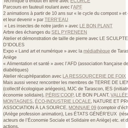
Technique d’enduit en terre avec
ECORCE
Parcours en fauteuil roulant avec l’
APF
2 animations à partir de 10 ans sur « le cycle du compost » et
et leur devenir » par
TERR’EAU
« Les insectes de notre jardin » avec
LE BON PLANT
Arbre des échanges du
SEL PYRENEEN
Atelier et démonstration de taille de pierre avec LE SCULP
D’IDOLES
Expo « Land art et numérique » avec la
médiathèque
de Taras
Ariège
« Alimentation et santé » avec l’AFD (association française d
diabétiques)
Atelier récup/réparation avec
LA RESSOURCERIE DE FOIX
Mais aussi venez rencontrer les membres de TERRE DE LI
(collectif écologique ariégeois), MJC de Tarascon, IES (initiat
économie solidaire),
PÉRIS’COOP
, LE BON PLANT,
VALLÉE
MONTAGNES
,
ÉCO-INDUSTRIE LOCALE
, NATURE ET P
ASSOCIATION À LA SOURCE,
MONNAIE 09
(comptoir d’éc
(Ariège profession animation), Les ÉTATS GÉNÉR’EUX (rés
acteurs de l’Économie Sociale et Solidaire en Ariège) etc. et d
actions.