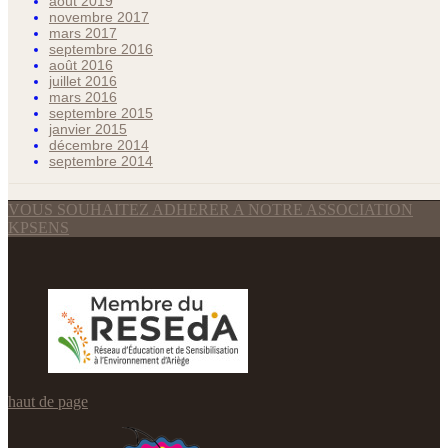
août 2019
novembre 2017
mars 2017
septembre 2016
août 2016
juillet 2016
mars 2016
septembre 2015
janvier 2015
décembre 2014
septembre 2014
VOUS SOUHAITEZ ADHERER A NOTRE ASSOCIATION
KPSENS
haut de page