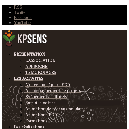
RSS
Twitter
Facebook
YouTube
PRESENTATION
L’ASSOCIATION
APPROCHE
TEMOIGNAGES
LES ACTIVITES
Nouveaux séjours EDD
Accompagnement de projets
Evénements culturels
Soin à la nature
Animation de réseaux solidaires
Animations EDD
Formations
Les réalisations