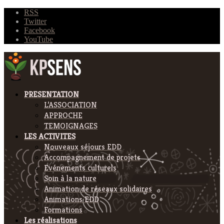
RSS
Twitter
Facebook
YouTube
PRESENTATION
L’ASSOCIATION
APPROCHE
TEMOIGNAGES
LES ACTIVITES
Nouveaux séjours EDD
Accompagnement de projets
Evénements culturels
Soin à la nature
Animation de réseaux solidaires
Animations EDD
Formations
Les réalisations