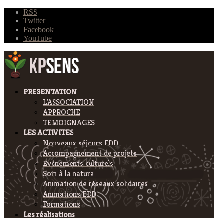
RSS
Twitter
Facebook
YouTube
PRESENTATION
L’ASSOCIATION
APPROCHE
TEMOIGNAGES
LES ACTIVITES
Nouveaux séjours EDD
Accompagnement de projets
Evénements culturels
Soin à la nature
Animation de réseaux solidaires
Animations EDD
Formations
Les réalisations