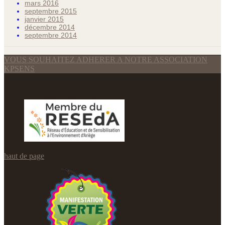
mars 2016
septembre 2015
janvier 2015
décembre 2014
septembre 2014
VOUS SOUHAITEZ ADHERER A NOTRE ASSOCIATION
KPSENS
haut de page